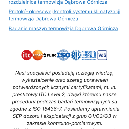
rozdzielnice termowizja Dąbrowa Górnicza
Protokół okresowej kontroli systemu klimatyzacji
termowizja Dąbrowa Górnicza
Badanie maszyn termowizja Dąbrowa Górnicza
Nasi specjaliści posiadają rozległą wiedzę,
wykształcenie oraz szereg uprawnień
potwierdzonych licznymi certyfikatami, m. in.
prestiżowy ITC Level 2, dzięki któremu nasze
procedury podczas badań termowizyjnych są
zgodne z ISO 18436-7. Posiadamy uprawnienia
SEP dozoru i eksploatacji z grup G1/G2/G3 w
zakresie kontrolno-pomiarowym.