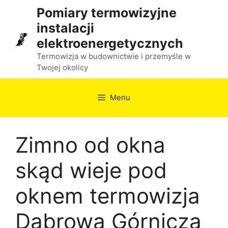
Przejdź
Pomiary termowizyjne
do
instalacji
treści
elektroenergetycznych
Termowizja w budownictwie i przemyśle w
Twojej okolicy
Menu
Zimno od okna
skąd wieje pod
oknem termowizja
Dąbrowa Górnicza