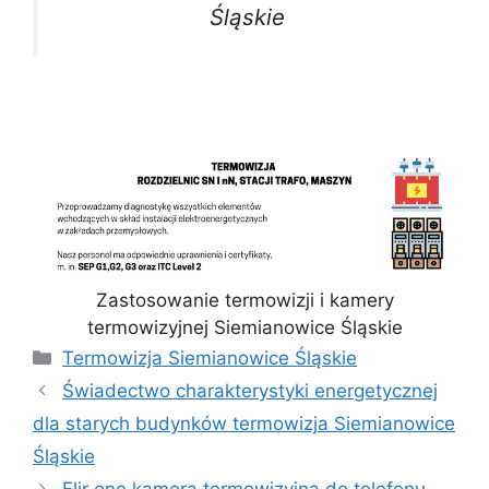
Śląskie
Zastosowanie termowizji i kamery
termowizyjnej Siemianowice Śląskie
Kategorie
Termowizja Siemianowice Śląskie
Świadectwo charakterystyki energetycznej
dla starych budynków termowizja Siemianowice
Śląskie
Flir one kamera termowizyjna do telefonu