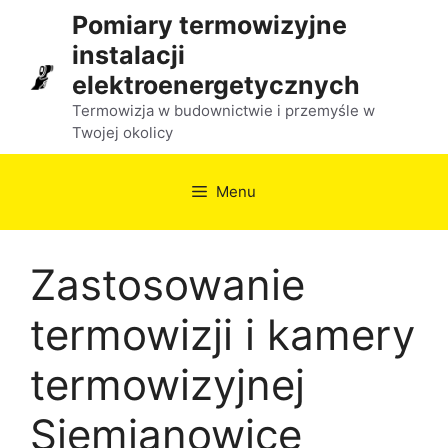
Przejdź
Pomiary termowizyjne
do
instalacji
treści
elektroenergetycznych
Termowizja w budownictwie i przemyśle w
Twojej okolicy
Menu
Zastosowanie
termowizji i kamery
termowizyjnej
Siemianowice