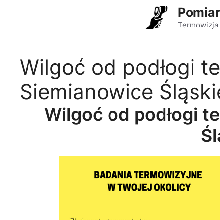
Przejdź
Pomiar
do
Termowizja 
treści
Wilgoć od podłogi t
Siemianowice Śląski
Wilgoć od podłogi t
Śl