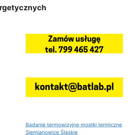
ergetycznych
Badanie termowizyjne mostki termiczne
Siemianowice Śląskie