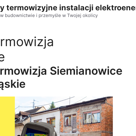
y termowizyjne instalacji elektroen
w budownictwie i przemyśle w Twojej okolicy
ermowizja
e
ermowizja Siemianowice
ąskie