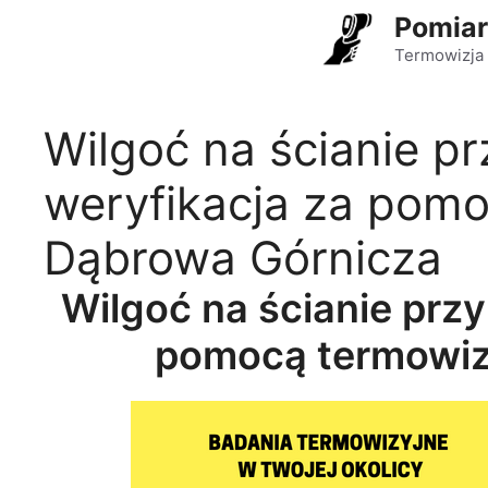
Przejdź
Pomiar
do
Termowizja 
treści
Wilgoć na ścianie p
weryfikacja za pomo
Dąbrowa Górnicza
Wilgoć na ścianie prz
pomocą termowiz