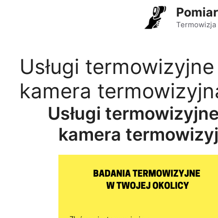
Przejdź
Pomiar
do
Termowizja 
treści
Usługi termowizyjne
kamera termowizyjn
Usługi termowizyjn
kamera termowizy