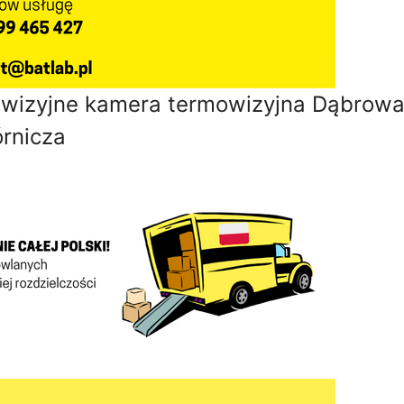
owizyjne kamera termowizyjna Dąbrow
rnicza