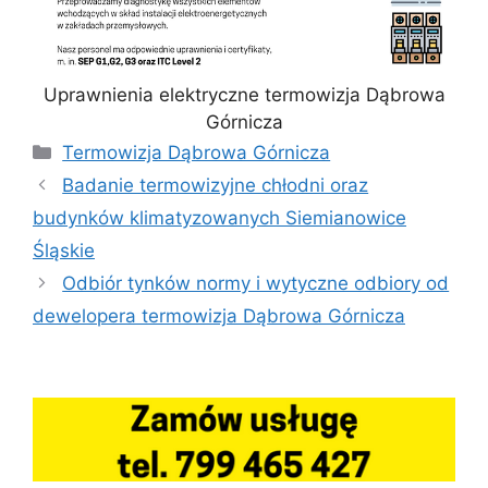
Uprawnienia elektryczne termowizja Dąbrowa
Górnicza
Kategorie
Termowizja Dąbrowa Górnicza
Badanie termowizyjne chłodni oraz
budynków klimatyzowanych Siemianowice
Śląskie
Odbiór tynków normy i wytyczne odbiory od
dewelopera termowizja Dąbrowa Górnicza