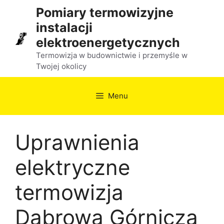
Przejdź
Pomiary termowizyjne
do
instalacji
treści
elektroenergetycznych
Termowizja w budownictwie i przemyśle w
Twojej okolicy
Menu
Uprawnienia
elektryczne
termowizja
Dąbrowa Górnicza