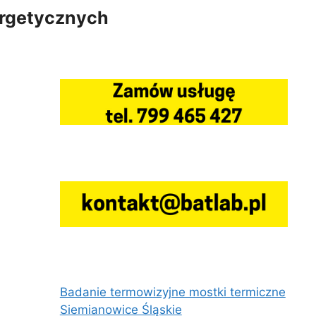
ergetycznych
Badanie termowizyjne mostki termiczne
Siemianowice Śląskie