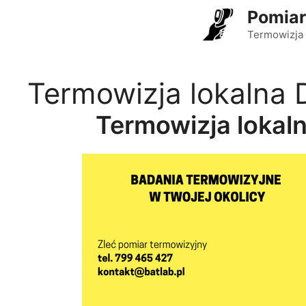
Przejdź
Pomiar
do
Termowizja 
treści
Termowizja lokalna
Termowizja lokal