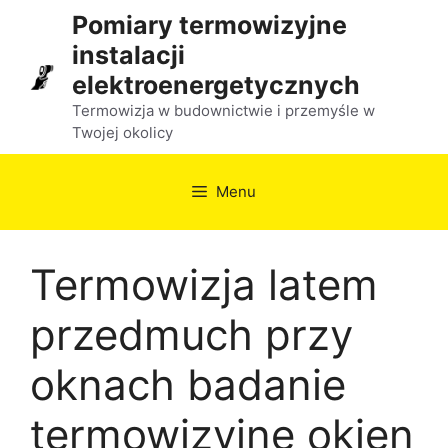
Przejdź
Pomiary termowizyjne
do
instalacji
treści
elektroenergetycznych
Termowizja w budownictwie i przemyśle w
Twojej okolicy
Menu
Termowizja latem
przedmuch przy
oknach badanie
termowizyjne okien