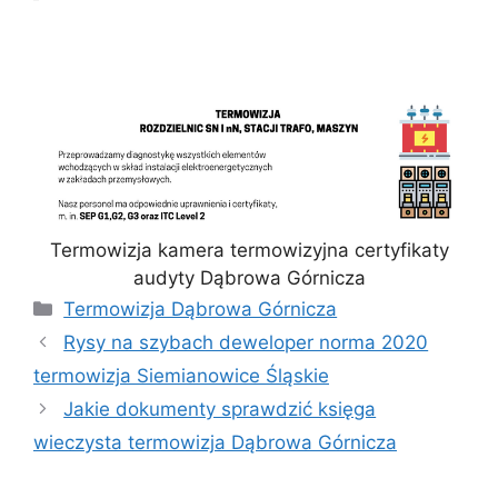
Termowizja kamera termowizyjna certyfikaty
audyty Dąbrowa Górnicza
Kategorie
Termowizja Dąbrowa Górnicza
Rysy na szybach deweloper norma 2020
termowizja Siemianowice Śląskie
Jakie dokumenty sprawdzić księga
wieczysta termowizja Dąbrowa Górnicza