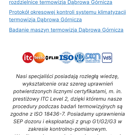
rozdzielnice termowizja Dąbrowa Górnicza
Protokół okresowej kontroli systemu klimatyzacji
termowizja Dąbrowa Górnicza
Badanie maszyn termowizja Dąbrowa Górnicza
Nasi specjaliści posiadają rozległą wiedzę,
wykształcenie oraz szereg uprawnień
potwierdzonych licznymi certyfikatami, m. in.
prestiżowy ITC Level 2, dzięki któremu nasze
procedury podczas badań termowizyjnych są
zgodne z ISO 18436-7. Posiadamy uprawnienia
SEP dozoru i eksploatacji z grup G1/G2/G3 w
zakresie kontrolno-pomiarowym.