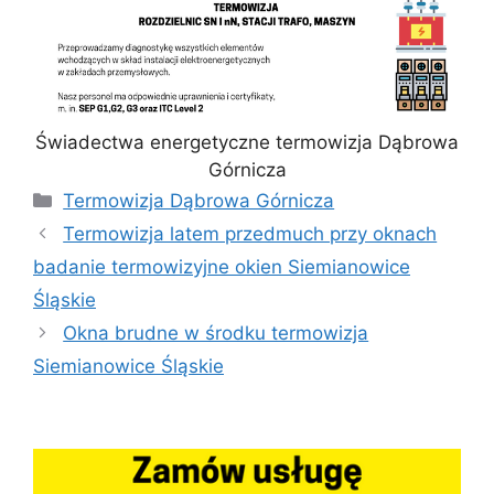
Świadectwa energetyczne termowizja Dąbrowa
Górnicza
Kategorie
Termowizja Dąbrowa Górnicza
Termowizja latem przedmuch przy oknach
badanie termowizyjne okien Siemianowice
Śląskie
Okna brudne w środku termowizja
Siemianowice Śląskie