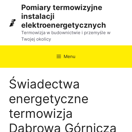
Przejdź
Pomiary termowizyjne
do
instalacji
treści
elektroenergetycznych
Termowizja w budownictwie i przemyśle w
Twojej okolicy
Menu
Świadectwa
energetyczne
termowizja
Dąbrowa Górnicza