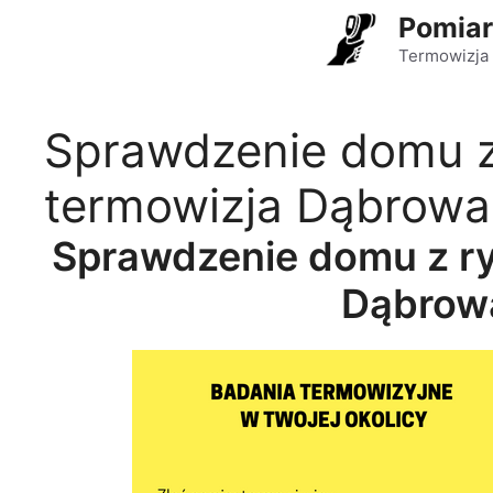
Przejdź
Pomiar
do
Termowizja 
treści
Sprawdzenie domu z
termowizja Dąbrowa
Sprawdzenie domu z r
Dąbrow