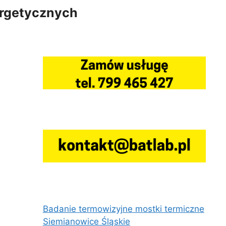
ergetycznych
Badanie termowizyjne mostki termiczne
Siemianowice Śląskie