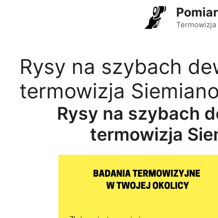
Przejdź
Pomiar
do
Termowizja 
treści
Rysy na szybach de
termowizja Siemiano
Rysy na szybach 
termowizja Sie