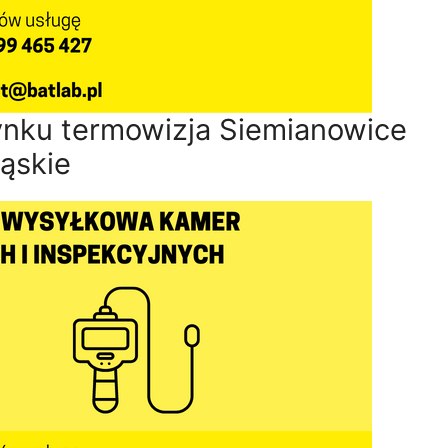
nku termowizja Siemianowice
ląskie