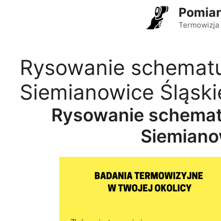
Przejdź
Pomiar
do
Termowizja 
treści
Rysowanie schematu
Siemianowice Śląski
Rysowanie schemat
Siemiano