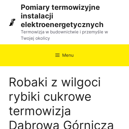
Przejdź
Pomiary termowizyjne
do
instalacji
treści
elektroenergetycznych
Termowizja w budownictwie i przemyśle w
Twojej okolicy
Menu
Robaki z wilgoci
rybiki cukrowe
termowizja
Dąbrowa Górnicza