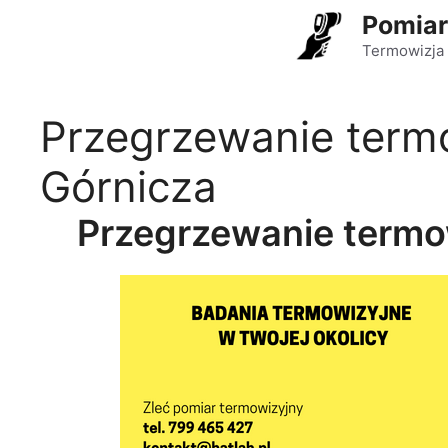
Przejdź
Pomiar
do
Termowizja 
treści
Przegrzewanie term
Górnicza
Przegrzewanie termo