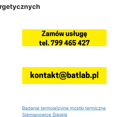
ergetycznych
Badanie termowizyjne mostki termiczne
Siemianowice Śląskie