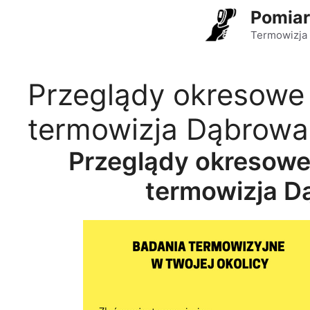
Przejdź
Pomiar
do
Termowizja 
treści
Przeglądy okresowe
termowizja Dąbrowa
Przeglądy okresow
termowizja D