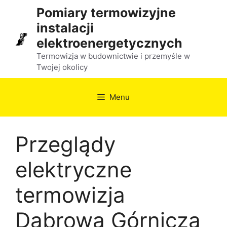
Przejdź
Pomiary termowizyjne
do
instalacji
treści
elektroenergetycznych
Termowizja w budownictwie i przemyśle w
Twojej okolicy
Menu
Przeglądy
elektryczne
termowizja
Dąbrowa Górnicza