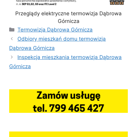
Przeglądy elektryczne termowizja Dąbrowa
Górnicza
Kategorie
Termowizja Dąbrowa Górnicza
Odbiory mieszkań domu termowizja
Dąbrowa Górnicza
Inspekcja mieszkania termowizja Dąbrowa
Górnicza