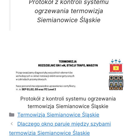
Protokół z kontroli systemu
ogrzewania termowizja
Siemianowice Śląskie
Protokół z kontroli systemu ogrzewania
termowizja Siemianowice Śląskie
Kategorie
Termowizja Siemianowice Śląskie
Dlaczego okno paruje między szybami
termowizja Siemianowice Śląskie