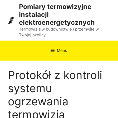
Przejdź
Pomiary termowizyjne
do
instalacji
treści
elektroenergetycznych
Termowizja w budownictwie i przemyśle w
Twojej okolicy
Menu
Protokół z kontroli
systemu
ogrzewania
termowizja