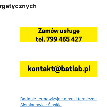
ergetycznych
Badanie termowizyjne mostki termiczne
Siemianowice Śląskie