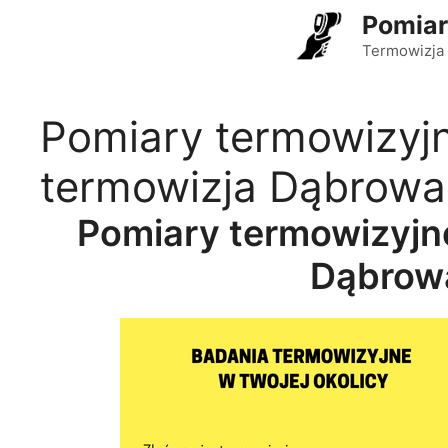
Przejdź
Pomiar
do
Termowizja 
treści
Pomiary termowizyj
termowizja Dąbrowa
Pomiary termowizyjn
Dąbrow