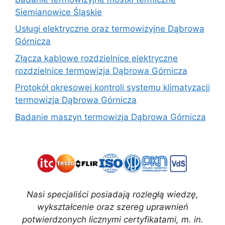
Siemianowice Śląskie
Usługi elektryczne oraz termowizyjne Dąbrowa
Górnicza
Złącza kablowe rozdzielnice elektryczne
rozdzielnice termowizja Dąbrowa Górnicza
Protokół okresowej kontroli systemu klimatyzacji
termowizja Dąbrowa Górnicza
Badanie maszyn termowizja Dąbrowa Górnicza
Nasi specjaliści posiadają rozległą wiedzę,
wykształcenie oraz szereg uprawnień
potwierdzonych licznymi certyfikatami, m. in.