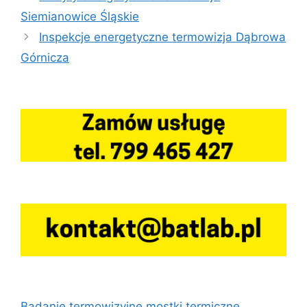
Siemianowice Śląskie
Inspekcje energetyczne termowizja Dąbrowa
Górnicza
Badanie termowizyjne mostki termiczne