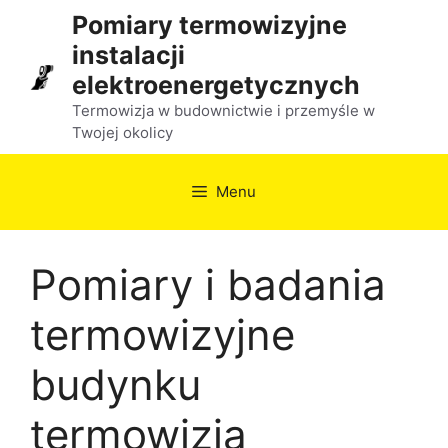
Przejdź
Pomiary termowizyjne
do
instalacji
treści
elektroenergetycznych
Termowizja w budownictwie i przemyśle w
Twojej okolicy
Menu
Pomiary i badania
termowizyjne
budynku
termowizja