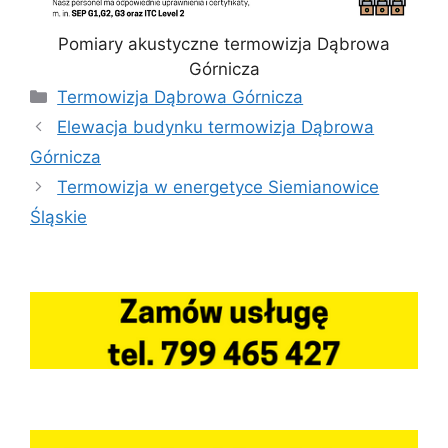
Pomiary akustyczne termowizja Dąbrowa
Górnicza
Kategorie
Termowizja Dąbrowa Górnicza
Elewacja budynku termowizja Dąbrowa
Górnicza
Termowizja w energetyce Siemianowice
Śląskie