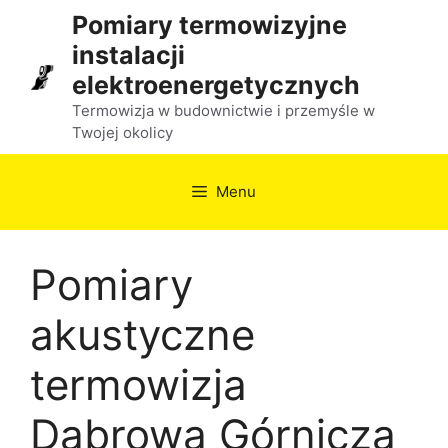
Przejdź
Pomiary termowizyjne
do
instalacji
treści
elektroenergetycznych
Termowizja w budownictwie i przemyśle w
Twojej okolicy
Menu
Pomiary
akustyczne
termowizja
Dąbrowa Górnicza