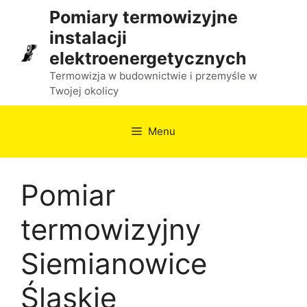
Przejdź
Pomiary termowizyjne
do
instalacji
treści
elektroenergetycznych
Termowizja w budownictwie i przemyśle w
Twojej okolicy
Menu
Pomiar
termowizyjny
Siemianowice
Śląskie