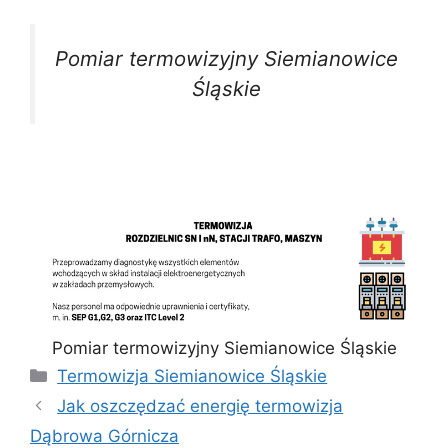
Pomiar termowizyjny Siemianowice
Śląskie
Pomiar termowizyjny Siemianowice Śląskie
Kategorie
Termowizja Siemianowice Śląskie
Jak oszczędzać energię termowizja
Dąbrowa Górnicza