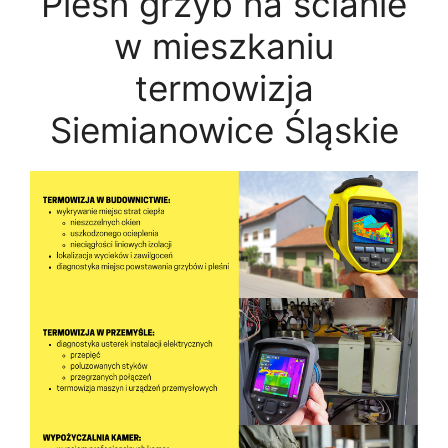
Pleśń grzyb na ścianie
w mieszkaniu
termowizja
Siemianowice Śląskie