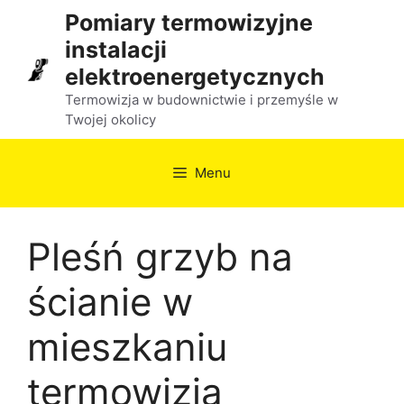
Przejdź
Pomiary termowizyjne
do
instalacji
treści
elektroenergetycznych
Termowizja w budownictwie i przemyśle w
Twojej okolicy
Menu
Pleśń grzyb na
ścianie w
mieszkaniu
termowizja