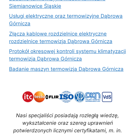
Siemianowice Śląskie
Usługi elektryczne oraz termowizyjne Dąbrowa
Górnicza
Złącza kablowe rozdzielnice elektryczne
rozdzielnice termowizja Dąbrowa Górnicza
Protokół okresowej kontroli systemu klimatyzacji
termowizja Dąbrowa Górnicza
Badanie maszyn termowizja Dąbrowa Górnicza
Nasi specjaliści posiadają rozległą wiedzę,
wykształcenie oraz szereg uprawnień
potwierdzonych licznymi certyfikatami, m. in.