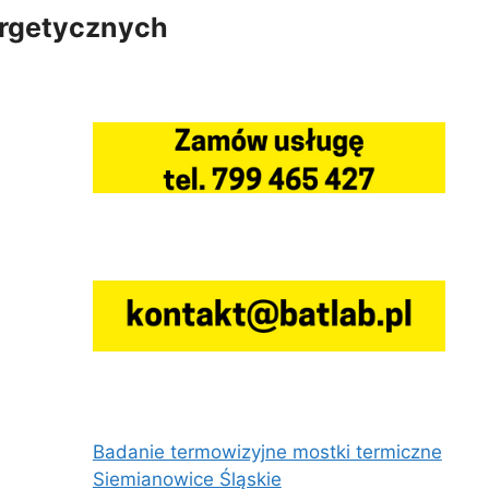
ergetycznych
Badanie termowizyjne mostki termiczne
Siemianowice Śląskie