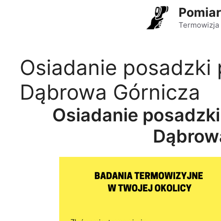
Przejdź
Pomiar
do
Termowizja 
treści
Osiadanie posadzki 
Dąbrowa Górnicza
Osiadanie posadzki
Dąbrow