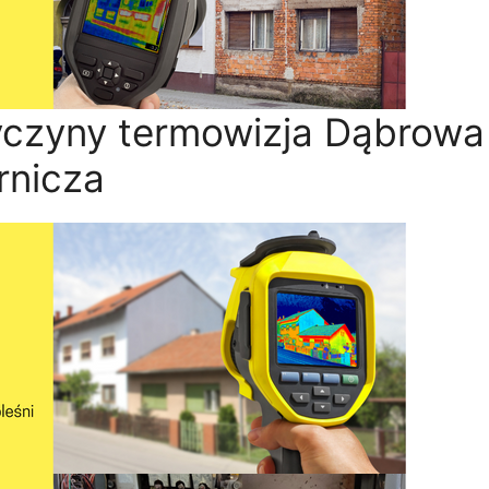
yczyny termowizja Dąbrowa
rnicza