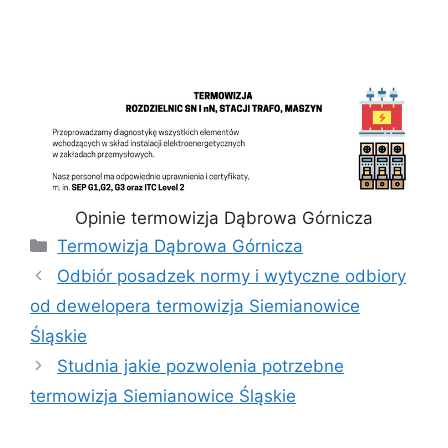
Opinie termowizja Dąbrowa Górnicza
Kategorie
Termowizja Dąbrowa Górnicza
Odbiór posadzek normy i wytyczne odbiory
od dewelopera termowizja Siemianowice
Śląskie
Studnia jakie pozwolenia potrzebne
termowizja Siemianowice Śląskie