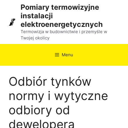
Przejdź
Pomiary termowizyjne
do
instalacji
treści
elektroenergetycznych
Termowizja w budownictwie i przemyśle w
Twojej okolicy
Menu
Odbiór tynków
normy i wytyczne
odbiory od
dewelopera