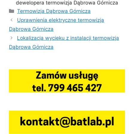
dewelopera termowizja Dąbrowa Górnicza
Kategorie
Termowizja Dąbrowa Górnicza
Uprawnienia elektryczne termowizja
Dąbrowa Górnicza
Lokalizacja wycieku z instalacji termowizja
Dąbrowa Górnicza