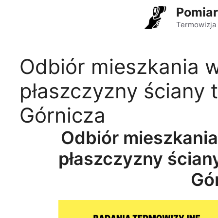
Przejdź
Pomiar
do
Termowizja 
treści
Odbiór mieszkania w
płaszczyzny ściany
Górnicza
Odbiór mieszkania
płaszczyzny ścian
Gó