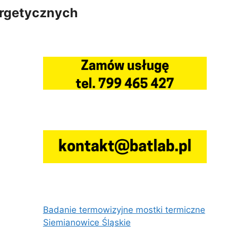
ergetycznych
Badanie termowizyjne mostki termiczne
Siemianowice Śląskie