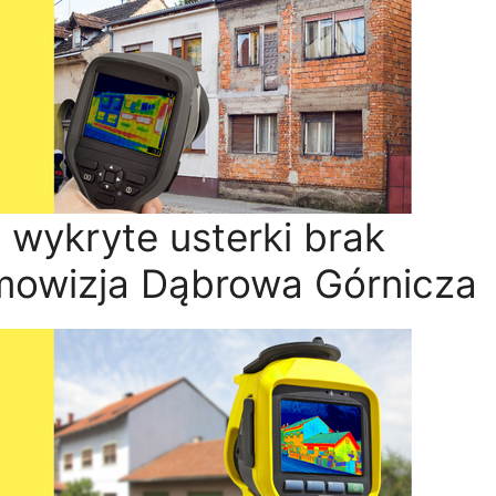
 wykryte usterki brak
rmowizja Dąbrowa Górnicza