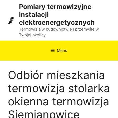
Przejdź
Pomiary termowizyjne
do
instalacji
treści
elektroenergetycznych
Termowizja w budownictwie i przemyśle w
Twojej okolicy
Menu
Odbiór mieszkania
termowizja stolarka
okienna termowizja
Siemianowice