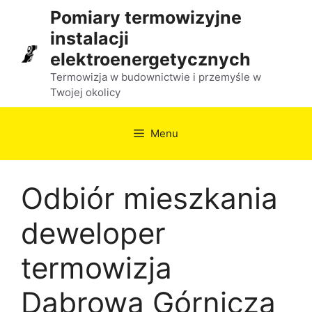
Przejdź
Pomiary termowizyjne
do
instalacji
treści
elektroenergetycznych
Termowizja w budownictwie i przemyśle w
Twojej okolicy
Menu
Odbiór mieszkania
deweloper
termowizja
Dąbrowa Górnicza