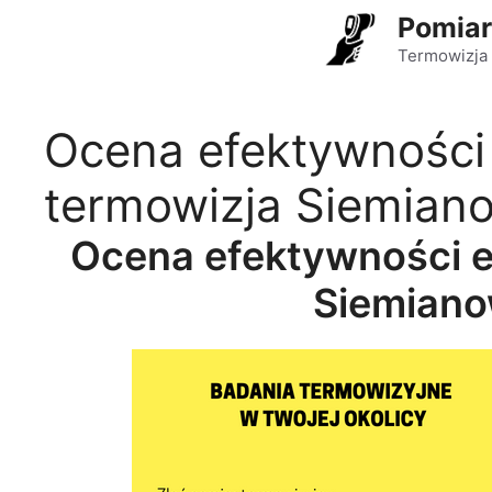
Przejdź
Pomiar
do
Termowizja 
treści
Ocena efektywności
termowizja Siemiano
Ocena efektywności e
Siemiano