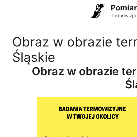
Przejdź
Pomiar
do
Termowizja 
treści
Obraz w obrazie te
Śląskie
Obraz w obrazie te
Śl