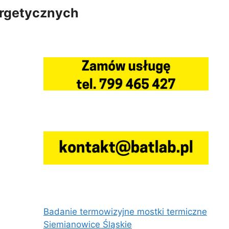
ergetycznych
Badanie termowizyjne mostki termiczne
Siemianowice Śląskie