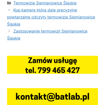
Kategorie
Termowizja Siemianowice Śląskie
Kup kamerę która daje precyzyjne
powtarzalne odczyty termowizja Siemianowice
Śląskie
Zastosowanie termowizji Siemianowice
Śląskie