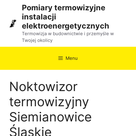
Przejdź
Pomiary termowizyjne
do
instalacji
treści
elektroenergetycznych
Termowizja w budownictwie i przemyśle w
Twojej okolicy
Menu
Noktowizor
termowizyjny
Siemianowice
Śląskie