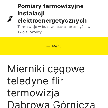
Przejdź
Pomiary termowizyjne
do
instalacji
treści
elektroenergetycznych
Termowizja w budownictwie i przemyśle w
Twojej okolicy
Menu
Mierniki cęgowe
teledyne flir
termowizja
Dąbrowa Górnicza