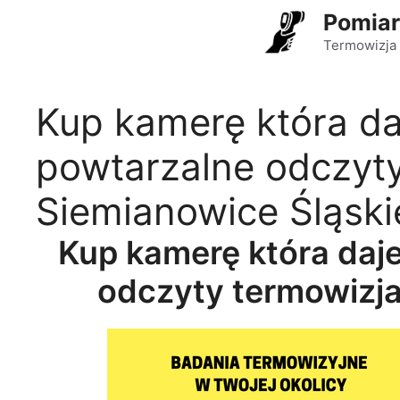
Przejdź
Pomiar
do
Termowizja 
treści
Kup kamerę która da
powtarzalne odczyty
Siemianowice Śląski
Kup kamerę która daj
odczyty termowizja