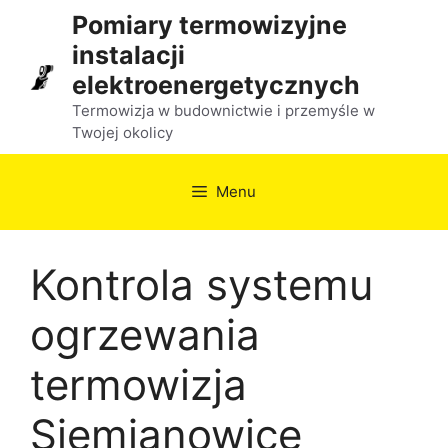
Przejdź
Pomiary termowizyjne
do
instalacji
treści
elektroenergetycznych
Termowizja w budownictwie i przemyśle w
Twojej okolicy
Menu
Kontrola systemu
ogrzewania
termowizja
Siemianowice