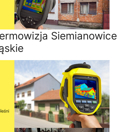
termowizja Siemianowice
ąskie