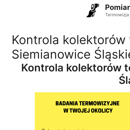
Przejdź
Pomiar
do
Termowizja 
treści
Kontrola kolektorów
Siemianowice Śląski
Kontrola kolektorów 
Śl