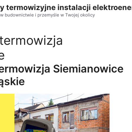
y termowizyjne instalacji elektroen
w budownictwie i przemyśle w Twojej okolicy
 termowizja
e
termowizja Siemianowice
ąskie