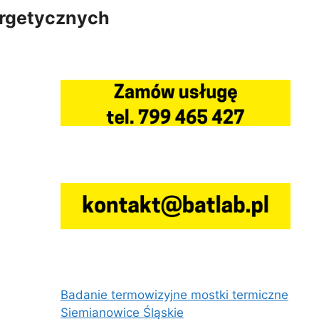
ergetycznych
Badanie termowizyjne mostki termiczne
Siemianowice Śląskie