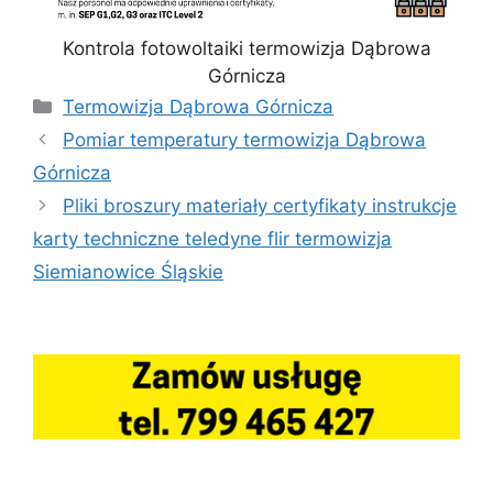
Kontrola fotowoltaiki termowizja Dąbrowa
Górnicza
Kategorie
Termowizja Dąbrowa Górnicza
Pomiar temperatury termowizja Dąbrowa
Górnicza
Pliki broszury materiały certyfikaty instrukcje
karty techniczne teledyne flir termowizja
Siemianowice Śląskie