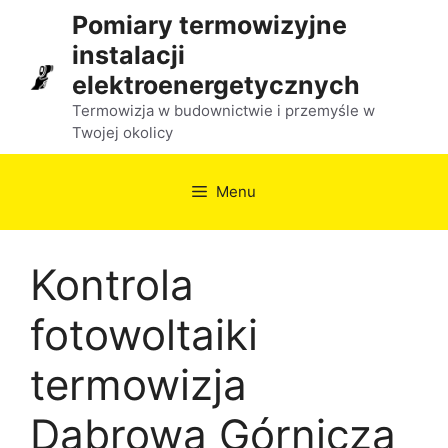
Przejdź
Pomiary termowizyjne
do
instalacji
treści
elektroenergetycznych
Termowizja w budownictwie i przemyśle w
Twojej okolicy
Menu
Kontrola
fotowoltaiki
termowizja
Dąbrowa Górnicza