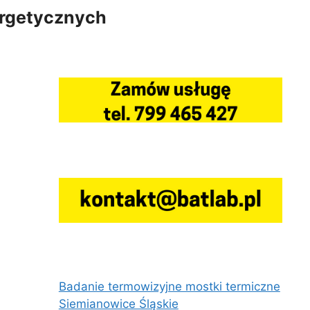
ergetycznych
Badanie termowizyjne mostki termiczne
Siemianowice Śląskie