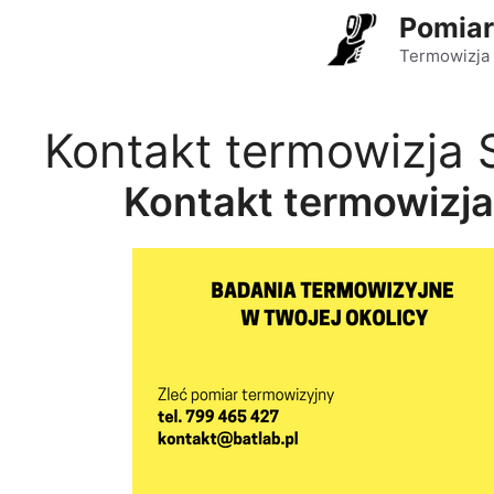
Przejdź
Pomiar
do
Termowizja 
treści
Kontakt termowizja 
Kontakt termowizja