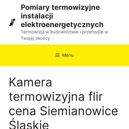
Przejdź
Pomiary termowizyjne
do
instalacji
treści
elektroenergetycznych
Termowizja w budownictwie i przemyśle w
Twojej okolicy
Menu
Kamera
termowizyjna flir
cena Siemianowice
Śląskie