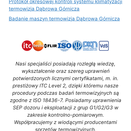
Protokół okresowej kontroli systemu klimatyzacji
termowizja Dąbrowa Górnicza
Badanie maszyn termowizja Dąbrowa Górnicza
Nasi specjaliści posiadają rozległą wiedzę,
wykształcenie oraz szereg uprawnień
potwierdzonych licznymi certyfikatami, m. in.
prestiżowy ITC Level 2, dzięki któremu nasze
procedury podczas badań termowizyjnych są
zgodne z ISO 18436-7. Posiadamy uprawnienia
SEP dozoru i eksploatacji z grup G1/G2/G3 w
zakresie kontrolno-pomiarowym.
Współpracujemy z wiodącymi producentami
sprzętów termowizyjnych.