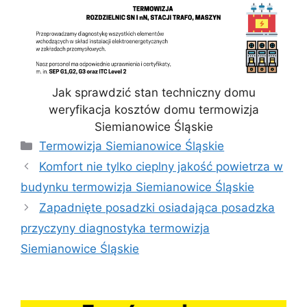
Jak sprawdzić stan techniczny domu
weryfikacja kosztów domu termowizja
Siemianowice Śląskie
Kategorie
Termowizja Siemianowice Śląskie
Komfort nie tylko cieplny jakość powietrza w
budynku termowizja Siemianowice Śląskie
Zapadnięte posadzki osiadająca posadzka
przyczyny diagnostyka termowizja
Siemianowice Śląskie