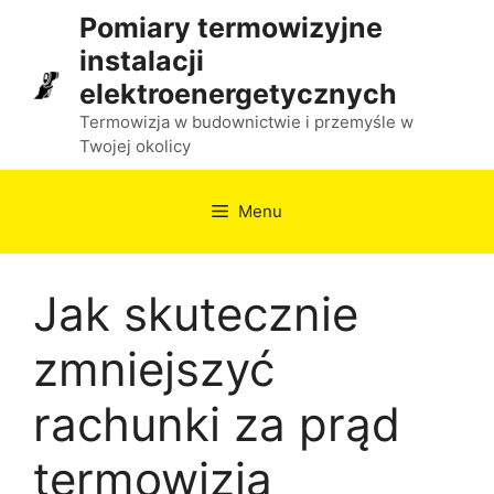
Przejdź
Pomiary termowizyjne
do
instalacji
treści
elektroenergetycznych
Termowizja w budownictwie i przemyśle w
Twojej okolicy
Menu
Jak skutecznie
zmniejszyć
rachunki za prąd
termowizja