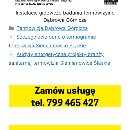
Instalacje grzewcze badania termowizyjne
Dąbrowa Górnicza
Kategorie
Termowizja Dąbrowa Górnicza
Szczegółowe dane o termogramie
termowizja Siemianowice Śląskie
Audyty energetyczne projekty branży
sanitarnej termowizja Siemianowice Śląskie