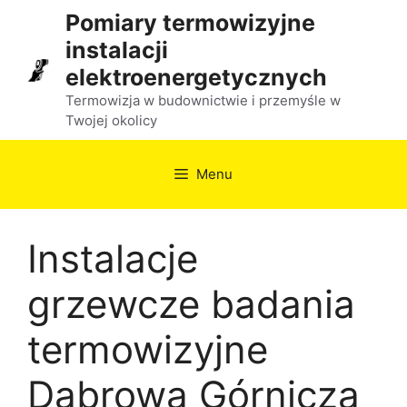
Przejdź
Pomiary termowizyjne
do
instalacji
treści
elektroenergetycznych
Termowizja w budownictwie i przemyśle w
Twojej okolicy
Menu
Instalacje
grzewcze badania
termowizyjne
Dąbrowa Górnicza