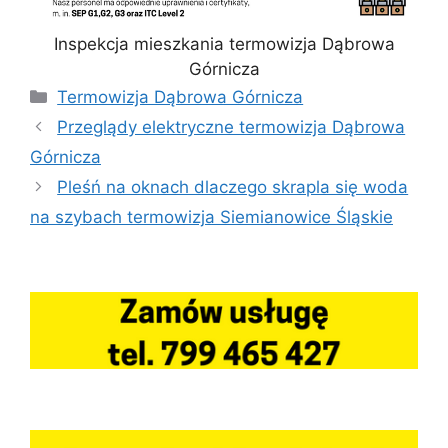
Inspekcja mieszkania termowizja Dąbrowa
Górnicza
Kategorie
Termowizja Dąbrowa Górnicza
Przeglądy elektryczne termowizja Dąbrowa
Górnicza
Pleśń na oknach dlaczego skrapla się woda
na szybach termowizja Siemianowice Śląskie