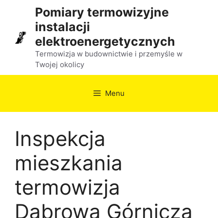
Przejdź
Pomiary termowizyjne
do
instalacji
treści
elektroenergetycznych
Termowizja w budownictwie i przemyśle w
Twojej okolicy
Menu
Inspekcja
mieszkania
termowizja
Dąbrowa Górnicza