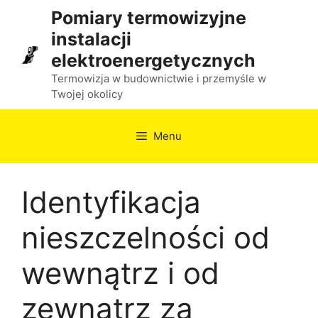
Przejdź
Pomiary termowizyjne
do
instalacji
treści
elektroenergetycznych
Termowizja w budownictwie i przemyśle w
Twojej okolicy
Menu
Identyfikacja
nieszczelności od
wewnątrz i od
zewnątrz za