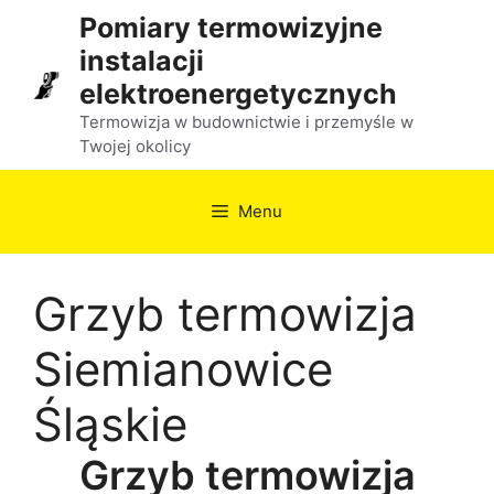
Przejdź
Pomiary termowizyjne
do
instalacji
treści
elektroenergetycznych
Termowizja w budownictwie i przemyśle w
Twojej okolicy
Menu
Grzyb termowizja
Siemianowice
Śląskie
Grzyb termowizja