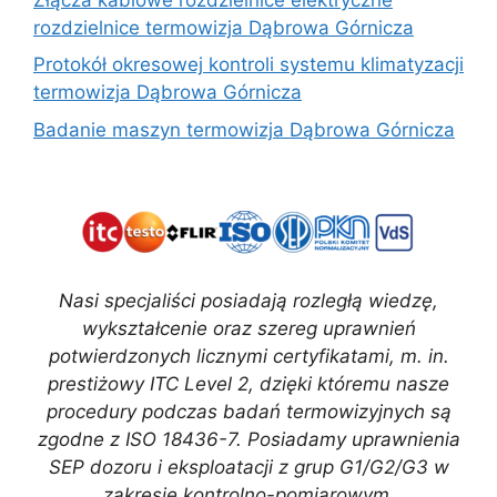
rozdzielnice termowizja Dąbrowa Górnicza
Protokół okresowej kontroli systemu klimatyzacji
termowizja Dąbrowa Górnicza
Badanie maszyn termowizja Dąbrowa Górnicza
Nasi specjaliści posiadają rozległą wiedzę,
wykształcenie oraz szereg uprawnień
potwierdzonych licznymi certyfikatami, m. in.
prestiżowy ITC Level 2, dzięki któremu nasze
procedury podczas badań termowizyjnych są
zgodne z ISO 18436-7. Posiadamy uprawnienia
SEP dozoru i eksploatacji z grup G1/G2/G3 w
zakresie kontrolno-pomiarowym.