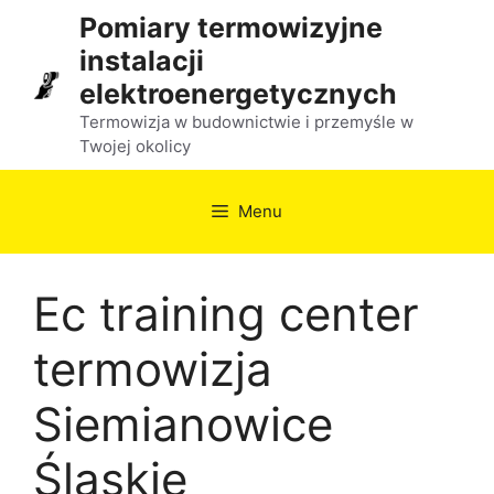
Przejdź
Pomiary termowizyjne
do
instalacji
treści
elektroenergetycznych
Termowizja w budownictwie i przemyśle w
Twojej okolicy
Menu
Ec training center
termowizja
Siemianowice
Śląskie