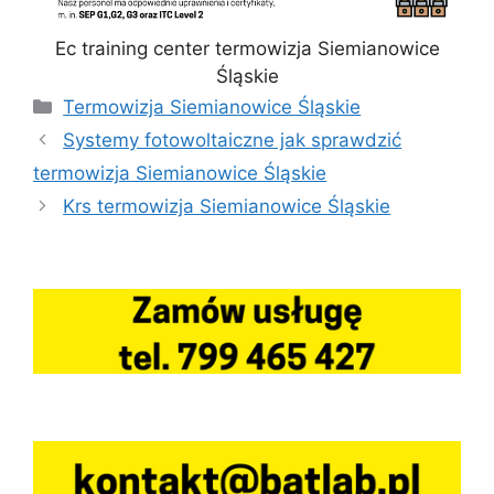
Ec training center termowizja Siemianowice
Śląskie
Kategorie
Termowizja Siemianowice Śląskie
Systemy fotowoltaiczne jak sprawdzić
termowizja Siemianowice Śląskie
Krs termowizja Siemianowice Śląskie