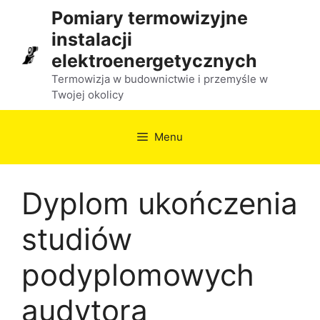
Przejdź
Pomiary termowizyjne
do
instalacji
treści
elektroenergetycznych
Termowizja w budownictwie i przemyśle w
Twojej okolicy
Menu
Dyplom ukończenia
studiów
podyplomowych
audytora