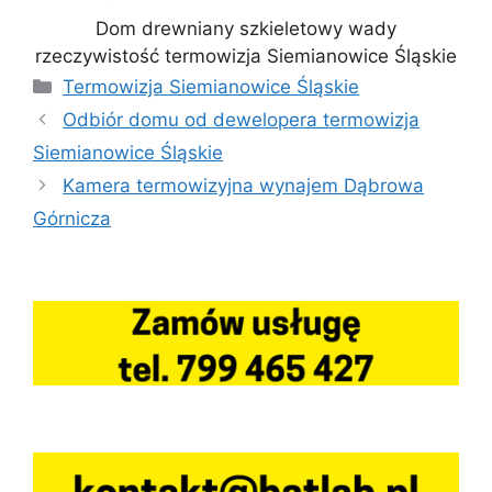
Dom drewniany szkieletowy wady
rzeczywistość termowizja Siemianowice Śląskie
Kategorie
Termowizja Siemianowice Śląskie
Odbiór domu od dewelopera termowizja
Siemianowice Śląskie
Kamera termowizyjna wynajem Dąbrowa
Górnicza