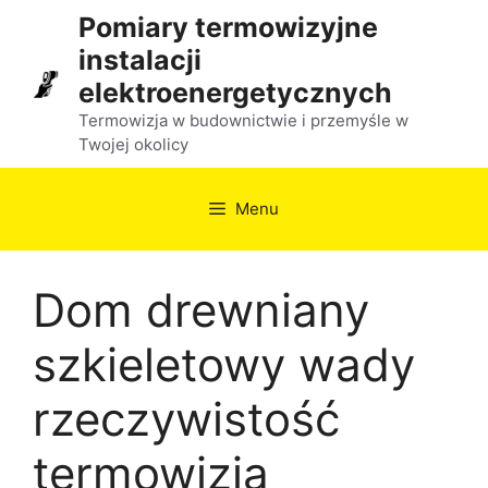
Przejdź
Pomiary termowizyjne
do
instalacji
treści
elektroenergetycznych
Termowizja w budownictwie i przemyśle w
Twojej okolicy
Menu
Dom drewniany
szkieletowy wady
rzeczywistość
termowizja