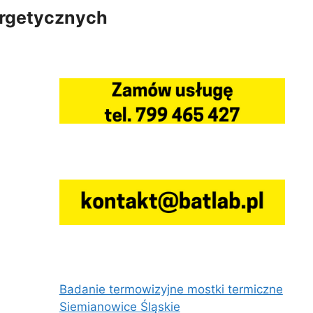
ergetycznych
Badanie termowizyjne mostki termiczne
Siemianowice Śląskie