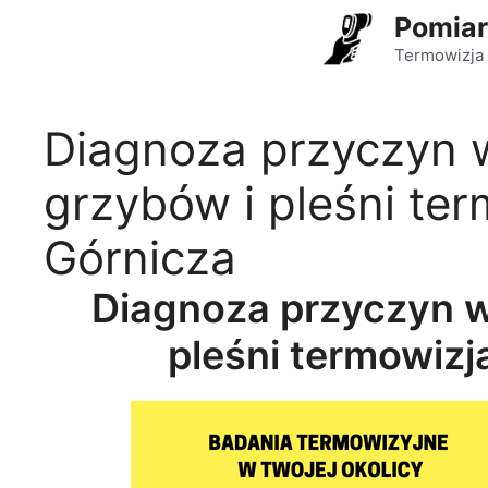
Przejdź
Pomiar
do
Termowizja 
treści
Diagnoza przyczyn 
grzybów i pleśni te
Górnicza
Diagnoza przyczyn 
pleśni termowiz