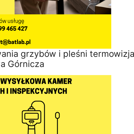
nia grzybów i pleśni termowizj
a Górnicza