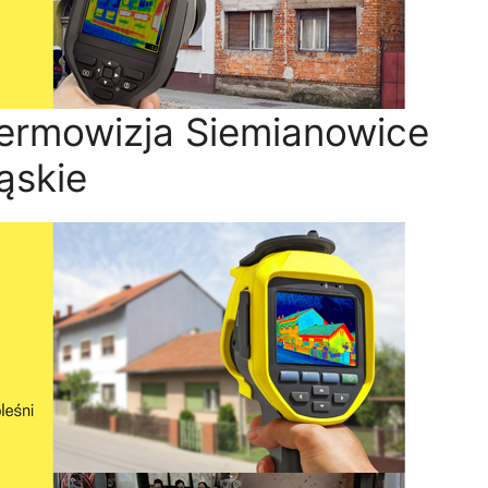
termowizja Siemianowice
ąskie