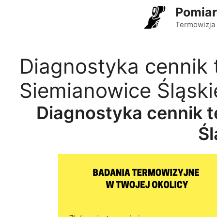
Przejdź
Pomiar
do
Termowizja 
treści
Diagnostyka cennik 
Siemianowice Śląski
Diagnostyka cennik 
Śl