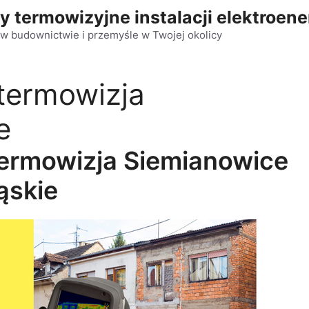
y termowizyjne instalacji elektroen
w budownictwie i przemyśle w Twojej okolicy
termowizja
e
termowizja Siemianowice
ąskie